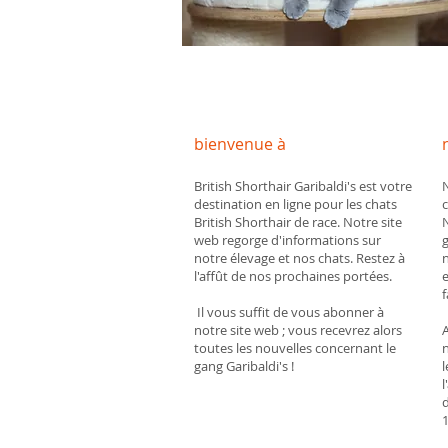
bienvenue à
British Shorthair Garibaldi's est votre
destination en ligne pour les chats
c
British Shorthair de race. Notre site
web regorge d'informations sur
notre élevage et nos chats. Restez à
n
l'affût de nos prochaines portées.
e
f
Il vous suffit de vous abonner à
notre site web ; vous recevrez alors
toutes les nouvelles concernant le
n
gang Garibaldi's !
l
d