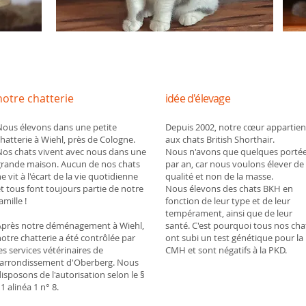
notre chatterie
idée d'élevage
Nous élevons dans une petite
Depuis 2002, notre cœur appartien
hatterie à Wiehl, près de Cologne.
aux chats British Shorthair.
Nos chats vivent avec nous dans une
Nous n'avons que quelques porté
grande maison. Aucun de nos chats
par an, car nous voulons élever de 
e vit à l'écart de la vie quotidienne
qualité et non de la masse.
t tous font toujours partie de notre
Nous élevons des chats BKH en
amille !
fonction de leur type et de leur
tempérament, ainsi que de leur
Après notre déménagement à Wiehl,
santé. C'est pourquoi tous nos cha
otre chatterie a été contrôlée par
ont subi un test génétique pour la
es services vétérinaires de
CMH et sont négatifs à la PKD.
l'arrondissement d'Oberberg. Nous
isposons de l'autorisation selon le §
11 alinéa 1 n° 8.